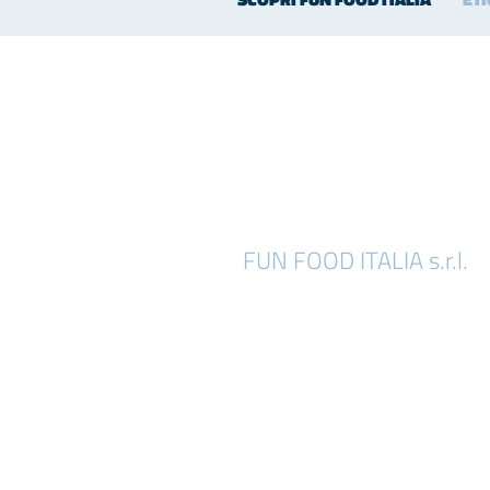
FUN FOOD ITALIA s.r.l.
Località Chiesa di Niviano, 33
29029 Rivergaro (PC) - Italy
tel : (+39) 0523.958629