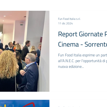
Fun Food Italia s.r.l.
11 dic 2024
Report Giornate P
Cinema - Sorren
Fun Food Italia esprime un par
all'A.N.E.C. per l'opportunità di partecipazione anche a questa
nuova edizione...