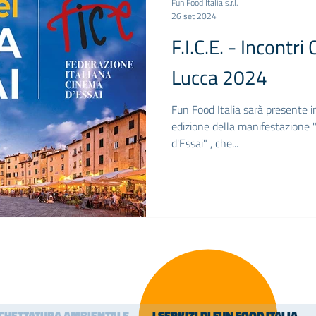
Fun Food Italia s.r.l.
26 set 2024
F.I.C.E. - Incontr
Lucca 2024
Fun Food Italia sarà presente i
edizione della manifestazione "
d'Essai" , che...
ICHETTATURA AMBIENTALE
I SERVIZI DI FUN FOOD ITALIA