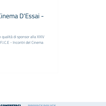
i Cinema D'Essai -
n qualità di sponsor alla XXIV
F.I.C.E - Incontri del Cinema
CONTATTACI
PRIVACY POLICY