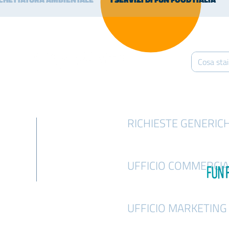
RICHIESTE GENERIC
info@funfooditalia.com
UFFICIO COMMERCIA
info@funfooditalia.com
UFFICIO MARKETING
marketing@funfooditalia.