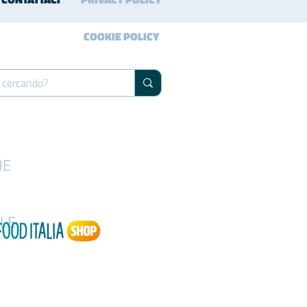
COOKIE POLICY
HE
LE
com