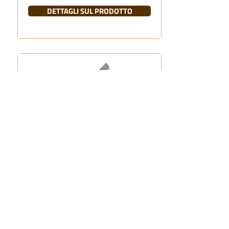
DETTAGLI SUL PRODOTTO
PALETTE E PINZETTE
PER LA MESCITA
DETTAGLI SUL PRODOTTO