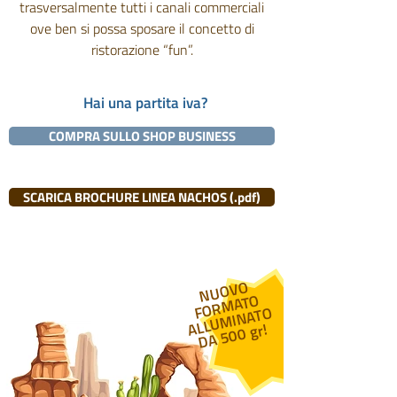
trasversalmente tutti i canali commerciali
ove ben si possa sposare il concetto di
ristorazione “fun”.
Hai una partita iva?
COMPRA SULLO SHOP BUSINESS
SCARICA BROCHURE LINEA NACHOS (.pdf)
N
U
O
V
O
O
R
MAT
ALL
U
MI
NAT
D
A
5
0
O
F
O
0 gr!