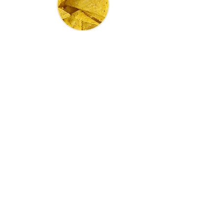
TRIANGOLARE
CHEESE
CODICE PRODOTTO:
PN PFF07AC
INGREDIENTI:
Farina di mais masa, olio di girasole alto
oleico, aroma al gusto di formaggio (6%),
(sale, esaltatori di sapidità: glutammato
monosodico (E621), 5 ribonucleotidi di sodio
(E635)).
Può contenere tracce di cereali
contenenti
GLUTINE
e
SOIA
*
.
*allergeni
IMBALLO:
Cartone contenente 10 buste alluminate
termosaldate da 500 gr cad.