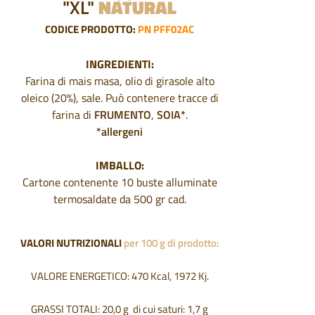
"XL"
NATURAL
CODICE PRODOTTO:
PN P
FF02AC
INGREDIENTI:
Farina di mais masa, olio di girasole alto
oleico (20%), sale. Può contenere tracce di
farina di
FRUMENTO
,
SOIA*
.
*allergeni
IMBALLO:
Cartone contenente 10 buste alluminate
termosaldate da 500 gr cad.
VALORI NUTRIZIONALI
per 100 g di prodotto:
VALORE ENERGETICO: 470 Kcal, 1972 Kj.
GRASSI TOTALI: 20,0 g di cui saturi: 1,7 g