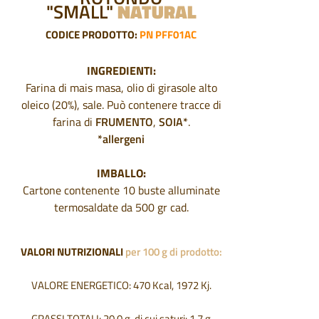
"SMALL"
NATURAL
CODICE PRODOTTO:
PN P
FF01AC
INGREDIENTI:
Farina di mais masa, olio di girasole alto
oleico (20%), sale. Può contenere tracce di
farina di
FRUMENTO
,
SOIA*
.
*allergeni
IMBALLO:
Cartone contenente 10 buste alluminate
termosaldate da 500 gr cad.
VALORI NUTRIZIONALI
per 100 g di prodotto:
VALORE ENERGETICO: 470 Kcal, 1972 Kj.
GRASSI TOTALI: 20,0 g di cui saturi: 1,7 g