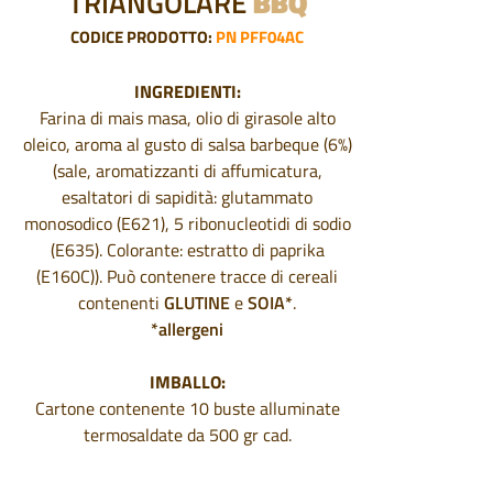
TRIANGOLARE
BBQ
CODICE PRODOTTO:
PN P
FF04AC
INGREDIENTI:
Farina di mais masa, olio di girasole alto
oleico, aroma al gusto di salsa barbeque (6%)
(sale, aromatizzanti di affumicatura,
esaltatori di sapidità: glutammato
monosodico (E621), 5 ribonucleotidi di sodio
(E635). Colorante: estratto di paprika
(E160C)).
Può contenere tracce di cereali
contenenti
GLUTINE
e
SOIA
*
.
*allergeni
IMBALLO:
Cartone contenente 10 buste alluminate
termosaldate da 500 gr cad.