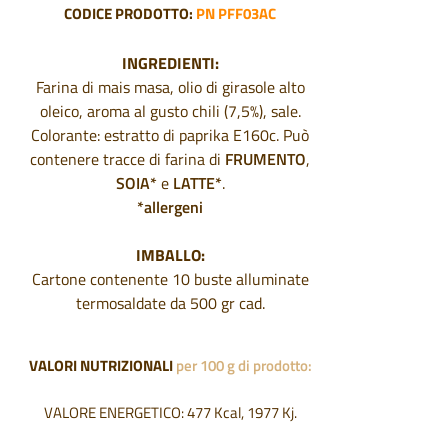
CODICE PRODOTTO:
PN P
FF03AC
INGREDIENTI:
Farina di mais masa, olio di girasole alto
oleico, aroma al gusto chili (7,5%), sale.
Colorante: estratto di paprika E160c. Può
contenere tracce di farina di
FRUMENTO
,
SOIA*
e
LATTE*
.
*allergeni
IMBALLO:
Cartone contenente 10 buste alluminate
termosaldate da 500 gr cad.
VALORI NUTRIZIONALI
per 100 g di prodotto:
VALORE ENERGETICO: 477 Kcal, 1977 Kj.