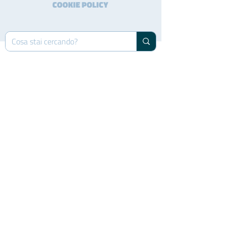
COOKIE POLICY
FUN FOOD ITALIA s.r.l.
Località Chiesa di Niviano, 33
29029 Rivergaro (PC) - Italy
tel : (+39)
0523.958629
RICHIESTE GENERICHE