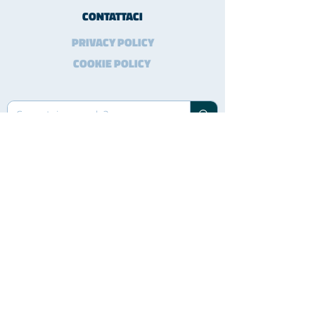
CONTATTACI
PRIVACY POLICY
COOKIE POLICY
FUN FOOD ITALIA s.r.l.
Località Chiesa di Niviano, 33
29029 Rivergaro (PC) - Italy