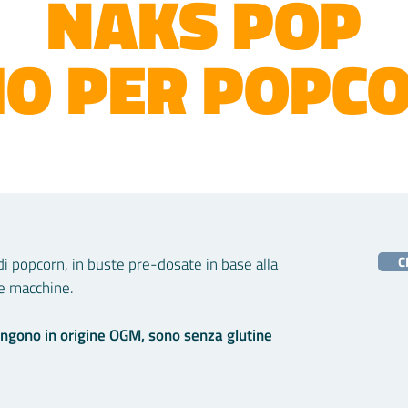
NAKS POP
IO PER POPC
C
di popcorn, in buste pre-dosate in base alla
e macchine.​
tengono in origine OGM, sono senza glutin
e