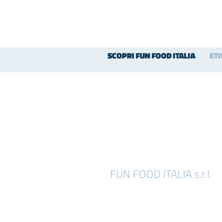
SCOPRI FUN FOOD ITALIA
ET
FUN FOOD ITALIA s.r.l.
Località Chiesa di Niviano, 33
29029 Rivergaro (PC) - Italy
tel : (+39) 0523.958629