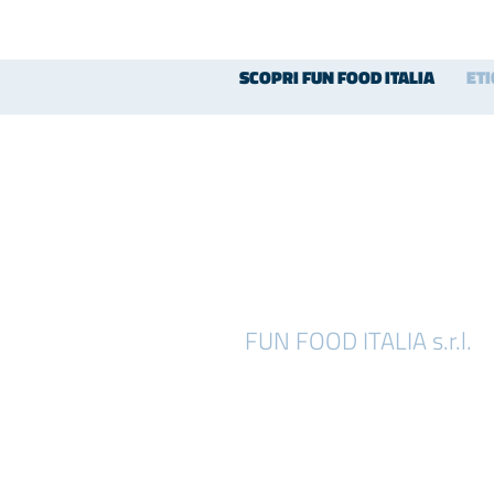
SCOPRI FUN FOOD ITALIA
ET
FUN FOOD ITALIA s.r.l.
Località Chiesa di Niviano, 33
29029 Rivergaro (PC) - Italy
tel : (+39) 0523.958629