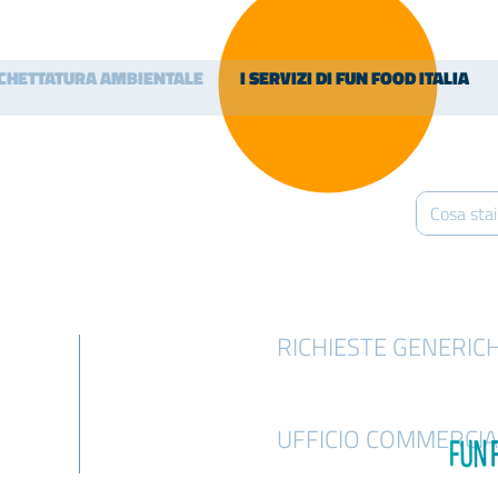
ICHETTATURA AMBIENTALE
I SERVIZI DI FUN FOOD ITALIA
RICHIESTE GENERIC
info@funfooditalia.com
UFFICIO COMMERCIA
info@funfooditalia.com