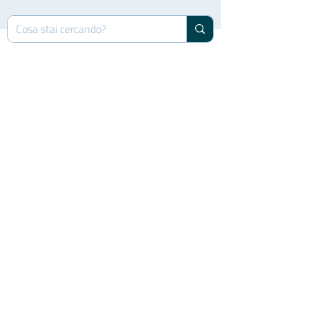
FUN FOOD ITALIA s.r.l.
Località Chiesa di Niviano, 33
29029 Rivergaro (PC) - Italy
tel : (+39)
0523.958629
RICHIESTE GENERICHE
info@funfooditalia.com