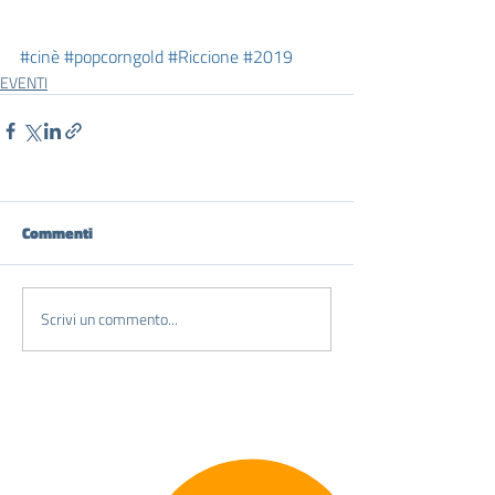
#cinè
#popcorngold
#Riccione
#2019
EVENTI
Commenti
Scrivi un commento...