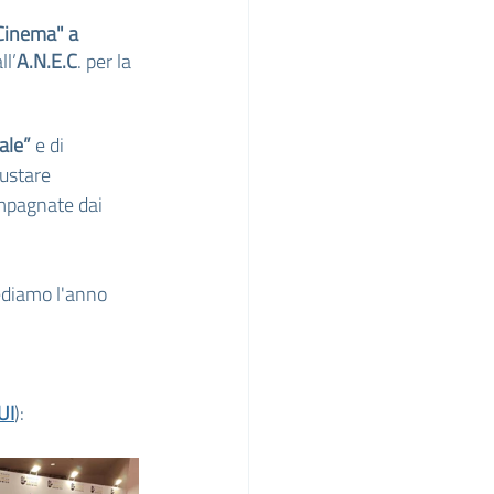
 Cinema" a 
ll’
A.N.E.C
. per la 
ale”
 e di 
gustare 
mpagnate dai 
vediamo l'anno 
UI
):