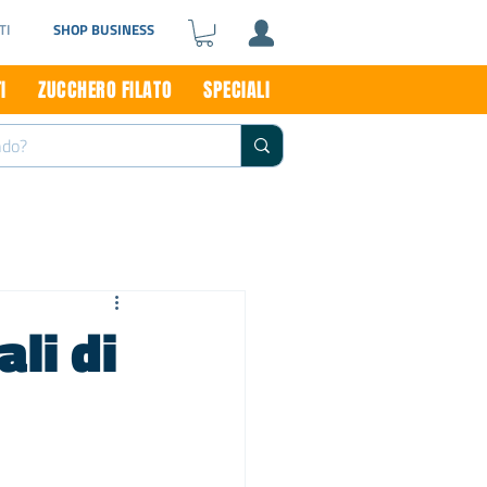
TI
SHOP BUSINESS
I
ZUCCHERO FILATO
SPECIALI
li di