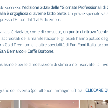
de successo l’
edizione 2025 delle "Giornate Professionali di
lia è orgogliosa di averne fatto parte
. Un grazie speciale va a
presso l’Hilton dal 1 al 5 dicembre.
alia si è rivelato, come di consueto, 
un punto di ritrovo “centr
li accreditati della manifestazione; gli ospiti hanno potuto de
rn Gold Premium e le altre specialità di 
Fun Food Italia
, acco
San Bernardo
 e 
Caffè Borbone
.
tusiasmo e per le dimostrazioni di stima a noi riservate…ci ri
rafie dell'evento (per ulteriori immagini ufficiali 
CLICCARE Q