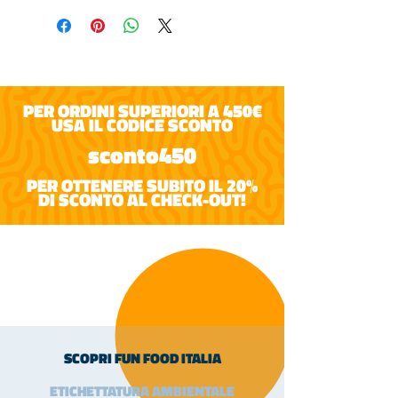
PER ORDINI SUPERIORI A 450€
USA IL CODICE SCONTO
sconto450
PER OTTENERE SUBITO IL 20%
DI SCONTO AL CHECK-OUT!
SCOPRI FUN FOOD ITALIA
ETICHETTATURA AMBIENTALE