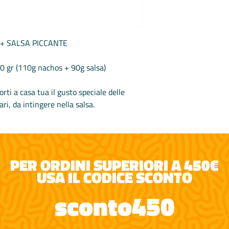
 + SALSA PICCANTE
 gr (110g nachos + 90g salsa)
ti a casa tua il gusto speciale delle
ari, da intingere nella salsa.
PER ORDINI SUPERIORI A 450€
USA IL CODICE SCONTO
sconto450