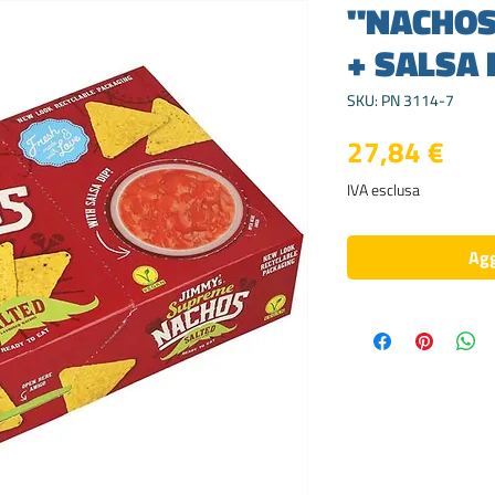
"NACHOS
+ SALSA 
SKU: PN 3114-7
Pre
27,84 €
IVA esclusa
Agg