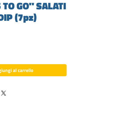
 TO GO" SALATI
DIP (7pz)
zzo
iungi al carrello