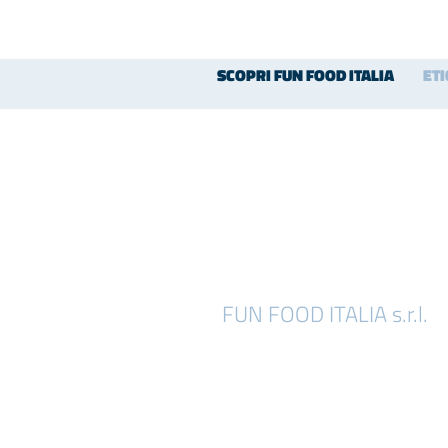
SCOPRI FUN FOOD ITALIA
ET
FUN FOOD ITALIA s.r.l.
Località Chiesa di Niviano, 33
29029 Rivergaro (PC) - Italy
tel : (+39) 0523.958629