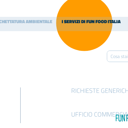
ICHETTATURA AMBIENTALE
I SERVIZI DI FUN FOOD ITALIA
RICHIESTE GENERIC
info@funfooditalia.com
UFFICIO COMMERCIA
info@funfooditalia.com