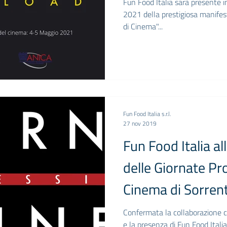
Fun Food Italia sarà presente in
2021 della prestigiosa manifes
di Cinema"...
Fun Food Italia s.r.l.
27 nov 2019
Fun Food Italia a
delle Giornate Pro
Cinema di Sorren
Confermata la collaborazione c
e la presenza di Fun Food Itali