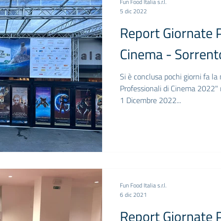
Fun Food Italia s.r.l.
5 dic 2022
Report Giornate P
Cinema - Sorren
Si è conclusa pochi giorni fa l
Professionali di Cinema 2022" 
1 Dicembre 2022...
Fun Food Italia s.r.l.
6 dic 2021
Report Giornate P