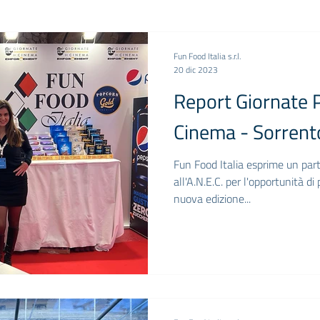
Fun Food Italia s.r.l.
20 dic 2023
Report Giornate P
Cinema - Sorren
Fun Food Italia esprime un par
all'A.N.E.C. per l'opportunità d
nuova edizione...